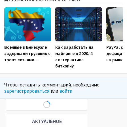
Военные в Венесуэле
Как заработать на
PayPal ст
задержали грузовик c
майнинге в 2020: 4
дефицито
тремя сотнями...
альтернативы
на рынке и
биткоину
Чтобы оставить комментарий, необходимо
зарегистрироваться
или
войти
АКТУАЛЬНОЕ