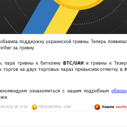
обавила поддержку украинской гривны. Теперь появила
ther за гривну.
ы, пара гривны к биткоину
BTC/UAH
и гривны к Тезер
ы торгов на двух торговых парах превысили отметку в 
 рекомендуем ознакомиться с нашим подробным
обзор
ржи.
Нашли
ошибк
.06.2020 @ 17:04
ПРОСМОТРЫ:
1589