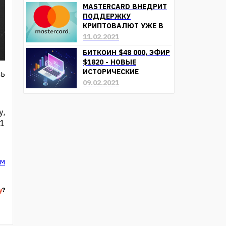
MASTERCARD ВНЕДРИТ
ПОДДЕРЖКУ
КРИПТОВАЛЮТ УЖЕ В
БЛИЖАЙШЕЕ ВРЕМЯ
11.02.2021
БИТКОИН $48 000, ЭФИР
$1820 - НОВЫЕ
ИСТОРИЧЕСКИЕ
сь
МАКСИМУМЫ
09.02.2021
у,
₴1
ом
у
?