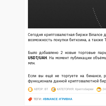
Сегодня криптовалютная биржи Binance д
возможность покупки биткоина, а также Te
Было добавлено 2 новые торговые пар
USDT/UAH
. На момент публикации объём
млн.
Если вы ещё не торгуете на бинансе,
функционала данной криптовалютной би
АВТОР:
BT
КАТЕГОРИЯ:
Криптобиржи
24
ТЕГИ:
#BINANCE #ГРИВНА