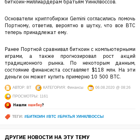
биткоин-миллиардерам братьям Уинклвоссов.
Основатели криптобиржи Gemini согласились помочь
Портному, ответив, вероятно в шутку, что все BTC
теперь принадлежат ему.
Ранее Портной сравнивал биткоин с компьютерными
играми, а также прогнозировал рост акций
традиционного рынка. По некоторым данным,
состояние финансиста составляет $118 млн. На эти
деньги он может купить примерно 10 500 BTC.
АВТОР:
BT
КАТЕГОРИЯ:
Финансы
06.08.2020 @ 08:26
ПРОСМОТРЫ:
1161
Нашли
ошибку
?
ТЕГИ:
#БИТКОИН #BTC #БРАТЬЯ УИНКЛВОССЫ
ДРУГИЕ НОВОСТИ НА ЭТУ ТЕМУ