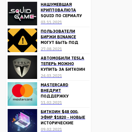
НАШУМЕВШАЯ
КРИПТОВАЛЮТА
SQUID ПО СЕРИАЛУ
«ИГРА В КАЛЬМАРА»
03.11.2021
ОБЕСЦЕНИЛАСЬ
ПОЛЬЗОВАТЕЛИ
БИРЖИ BINANCE
МОГУТ БЫТЬ ПОД
УГРОЗОЙ ПОТЕРИ
27.08.2021
СРЕДСТВ
АВТОМОБИЛИ TESLA
ТЕПЕРЬ МОЖНО
КУПИТЬ ЗА БИТКОИН
24.03.2021
MASTERCARD
ВНЕДРИТ
ПОДДЕРЖКУ
КРИПТОВАЛЮТ УЖЕ В
11.02.2021
БЛИЖАЙШЕЕ ВРЕМЯ
БИТКОИН $48 000,
ЭФИР $1820 - НОВЫЕ
ИСТОРИЧЕСКИЕ
МАКСИМУМЫ
09.02.2021