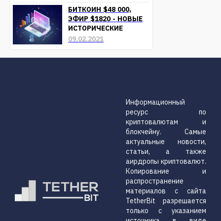
БЛИЖАЙШЕЕ ВРЕМЯ
БИТКОИН $48 000,
ЭФИР $1820 - НОВЫЕ
ИСТОРИЧЕСКИЕ
МАКСИМУМЫ
09.02.2021
Информационный
ресурс по
криптовалютам и
блокчейну. Самые
актуальные новости,
статьи, а также
аирдропы криптовалют.
Копирование и
распространение
материалов с сайта
TetherBit разрешается
только с указанием
источника в виде