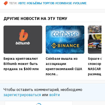
ТЕГИ:
#BTC #ОБЪЁМЫ ТОРГОВ #COINBASE #VOLUME
ДРУГИЕ НОВОСТИ НА ЭТУ ТЕМУ
Биржа криптовалют
Coinbase вышла из
Square ст
Bithumb может быть
ассоциации
спонсоро
продана за $600 млн
криптокомпаний США
NASCAR д
после...
размещени
Чтобы оставить комментарий, необходимо
зарегистрироваться
или
войти