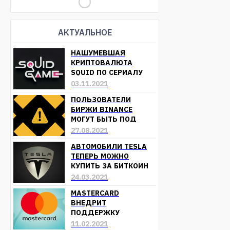
АКТУАЛЬНОЕ
НАШУМЕВШАЯ
КРИПТОВАЛЮТА
SQUID ПО СЕРИАЛУ
«ИГРА В КАЛЬМАРА»
03.11.2021
ОБЕСЦЕНИЛАСЬ
ПОЛЬЗОВАТЕЛИ
БИРЖИ BINANCE
МОГУТ БЫТЬ ПОД
УГРОЗОЙ ПОТЕРИ
27.08.2021
СРЕДСТВ
АВТОМОБИЛИ TESLA
ТЕПЕРЬ МОЖНО
КУПИТЬ ЗА БИТКОИН
24.03.2021
MASTERCARD
ВНЕДРИТ
ПОДДЕРЖКУ
КРИПТОВАЛЮТ УЖЕ В
11.02.2021