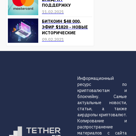
ПОДДЕРЖКУ
КРИПТОВАЛЮТ УЖЕ В
11.02.2021
БЛИЖАЙШЕЕ ВРЕМЯ
БИТКОИН $48 000,
ЭФИР $1820 - НОВЫЕ
ИСТОРИЧЕСКИЕ
МАКСИМУМЫ
09.02.2021
Информационный
ресурс по
криптовалютам и
блокчейну. Самые
актуальные новости,
статьи, а также
аирдропы криптовалют.
Копирование и
распространение
материалов с сайта