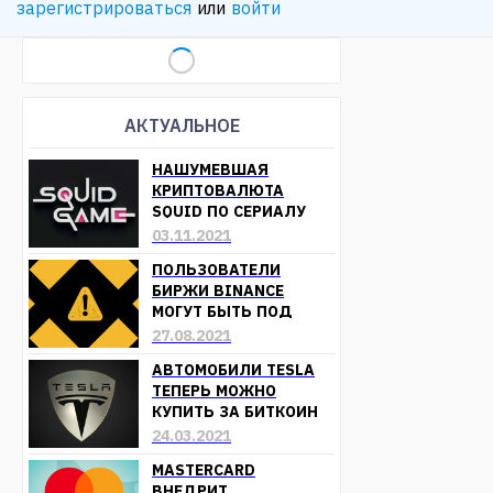
зарегистрироваться
или
войти
АКТУАЛЬНОЕ
НАШУМЕВШАЯ
КРИПТОВАЛЮТА
SQUID ПО СЕРИАЛУ
«ИГРА В КАЛЬМАРА»
03.11.2021
ОБЕСЦЕНИЛАСЬ
ПОЛЬЗОВАТЕЛИ
БИРЖИ BINANCE
МОГУТ БЫТЬ ПОД
УГРОЗОЙ ПОТЕРИ
27.08.2021
СРЕДСТВ
АВТОМОБИЛИ TESLA
ТЕПЕРЬ МОЖНО
КУПИТЬ ЗА БИТКОИН
24.03.2021
MASTERCARD
ВНЕДРИТ