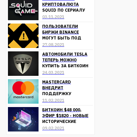
КРИПТОВАЛЮТА
SQUID ПО СЕРИАЛУ
«ИГРА В КАЛЬМАРА»
03.11.2021
ОБЕСЦЕНИЛАСЬ
ПОЛЬЗОВАТЕЛИ
БИРЖИ BINANCE
МОГУТ БЫТЬ ПОД
УГРОЗОЙ ПОТЕРИ
27.08.2021
СРЕДСТВ
АВТОМОБИЛИ TESLA
ТЕПЕРЬ МОЖНО
КУПИТЬ ЗА БИТКОИН
24.03.2021
MASTERCARD
ВНЕДРИТ
ПОДДЕРЖКУ
КРИПТОВАЛЮТ УЖЕ В
11.02.2021
БЛИЖАЙШЕЕ ВРЕМЯ
БИТКОИН $48 000,
ЭФИР $1820 - НОВЫЕ
ИСТОРИЧЕСКИЕ
МАКСИМУМЫ
09.02.2021