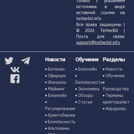
только с указанием
источника в виде
активной ссылки на
tetherbit.info
Все права защищены |
© 2026 TetherBit |
Почта для связи:
support@tetherbit.info
Новости
Обучение
Разделы
Биткоин
Блокчейн
Новости
Эфириум
Обучение
Финансы
Безопасность
Майнинг
Экономика
Руководства
Блокчейн
Обзоры
Термины
Статьи
криптовалют
Регулирование
Аирдропы
Криптобиржи
Безопасность
Альткоины