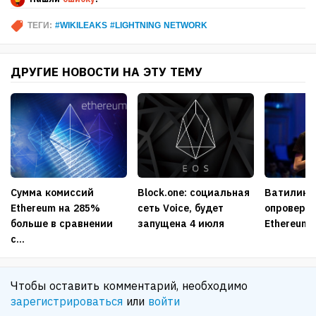
ТЕГИ:
#WIKILEAKS #LIGHTNING NETWORK
ДРУГИЕ НОВОСТИ НА ЭТУ ТЕМУ
Сумма комиссий
Block.one: социальная
Ватилик 
Ethereum на 285%
сеть Voice, будет
опроверг 
больше в сравнении
запущена 4 июля
Ethereum 
с...
Чтобы оставить комментарий, необходимо
зарегистрироваться
или
войти