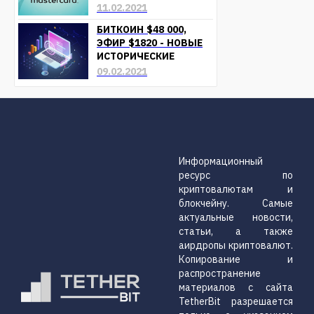
КРИПТОВАЛЮТ УЖЕ В
11.02.2021
БЛИЖАЙШЕЕ ВРЕМЯ
БИТКОИН $48 000,
ЭФИР $1820 - НОВЫЕ
ИСТОРИЧЕСКИЕ
МАКСИМУМЫ
09.02.2021
Информационный
ресурс по
криптовалютам и
блокчейну. Самые
актуальные новости,
статьи, а также
аирдропы криптовалют.
Копирование и
распространение
материалов с сайта
TetherBit разрешается