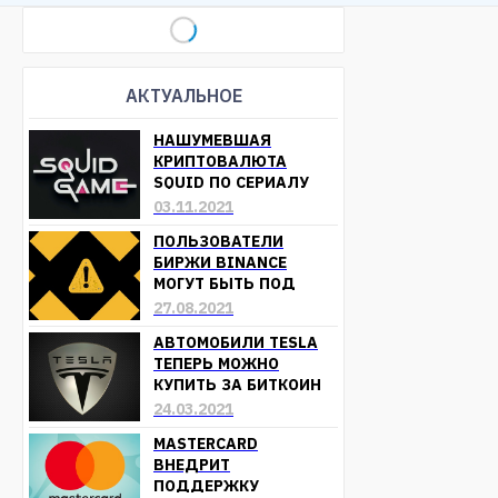
АКТУАЛЬНОЕ
НАШУМЕВШАЯ
КРИПТОВАЛЮТА
SQUID ПО СЕРИАЛУ
«ИГРА В КАЛЬМАРА»
03.11.2021
ОБЕСЦЕНИЛАСЬ
ПОЛЬЗОВАТЕЛИ
БИРЖИ BINANCE
МОГУТ БЫТЬ ПОД
УГРОЗОЙ ПОТЕРИ
27.08.2021
СРЕДСТВ
АВТОМОБИЛИ TESLA
ТЕПЕРЬ МОЖНО
КУПИТЬ ЗА БИТКОИН
24.03.2021
MASTERCARD
ВНЕДРИТ
ПОДДЕРЖКУ