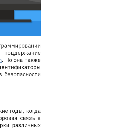
ограммировании
а поддержание
n
. Но она также
идентификаторы
в безопасности
кие годы, когда
фровая связь в
ерки различных