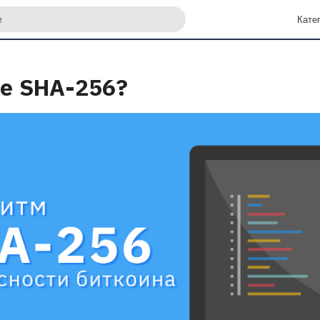
 или фразу для поиска
Кате
ое SHA-256?