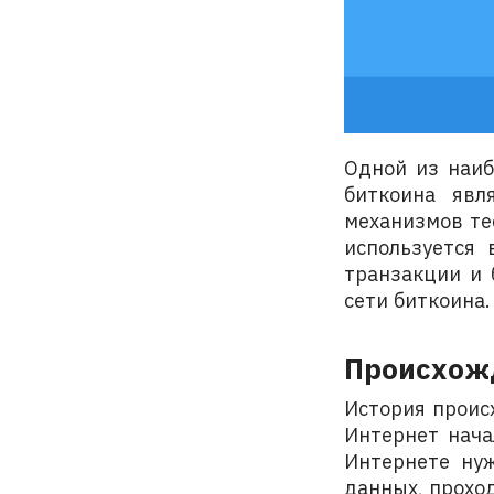
Одной из наиб
биткоина явл
механизмов те
используется 
транзакции и 
сети биткоина.
Происхож
История прои
Интернет нача
Интернете нуж
данных, проход