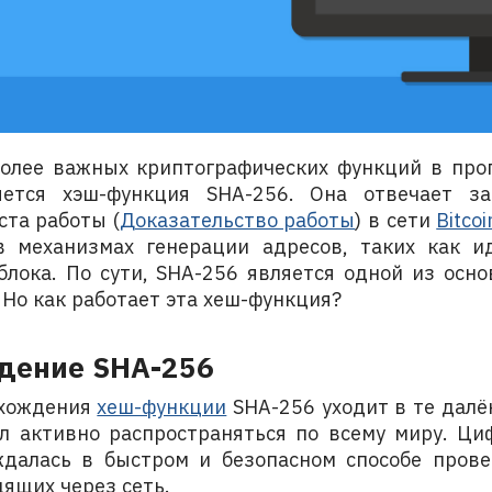
олее важных криптографических функций в пр
яется хэш-функция SHA-256. Она отвечает з
ста работы (
Доказательство работы
) в сети
Bitcoi
в механизмах генерации адресов, таких как 
блока. По сути, SHA-256 является одной из осно
 Но как работает эта хеш-функция?
дение SHA-256
схождения
хеш-функции
SHA-256 уходит в те далё
л активно распространяться по всему миру. Ци
далась в быстром и безопасном способе пров
ящих через сеть.