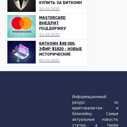
КУПИТЬ ЗА БИТКОИН
24.03.2021
MASTERCARD
ВНЕДРИТ
ПОДДЕРЖКУ
КРИПТОВАЛЮТ УЖЕ В
11.02.2021
БЛИЖАЙШЕЕ ВРЕМЯ
БИТКОИН $48 000,
ЭФИР $1820 - НОВЫЕ
ИСТОРИЧЕСКИЕ
МАКСИМУМЫ
09.02.2021
Информационный
ресурс по
криптовалютам и
блокчейну. Самые
актуальные новости,
статьи, а также