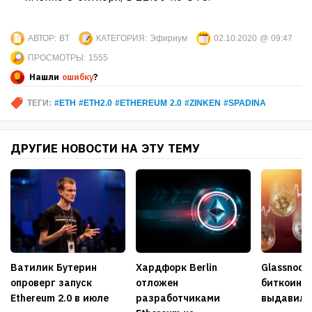
АВТОР:
BT
КАТЕГОРИЯ:
Эфириум
02.10.2020 @ 09:47
ПРОСМОТРЫ:
1555
Нашли
ошибку
?
ТЕГИ:
#ETH #ETH2.0 #ETHEREUM 2.0 #ZINKEN #SPADINA
ДРУГИЕ НОВОСТИ НА ЭТУ ТЕМУ
Ватилик Бутерин
Хардфорк Berlin
Glassnode
опроверг запуск
отложен
биткоина 
Ethereum 2.0 в июле
разработчиками
выдавил с