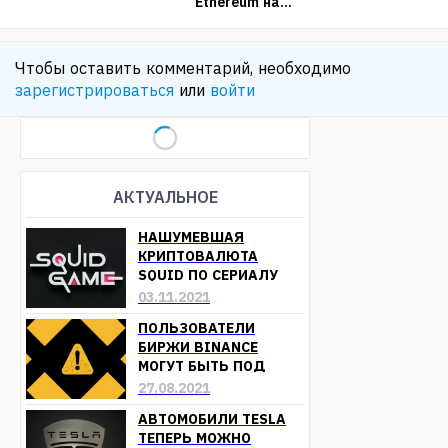
Ethereum на...
Чтобы оставить комментарий, необходимо
зарегистрироваться
или
войти
АКТУАЛЬНОЕ
НАШУМЕВШАЯ
КРИПТОВАЛЮТА
SQUID ПО СЕРИАЛУ
«ИГРА В КАЛЬМАРА»
03.11.2021
ОБЕСЦЕНИЛАСЬ
ПОЛЬЗОВАТЕЛИ
БИРЖИ BINANCE
МОГУТ БЫТЬ ПОД
УГРОЗОЙ ПОТЕРИ
27.08.2021
СРЕДСТВ
АВТОМОБИЛИ TESLA
ТЕПЕРЬ МОЖНО