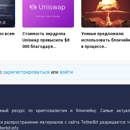
по всем
Стоимость эирдропа
Ученые предложили
Uniswap превысила $8
использовать блокчей
000 благодаря...
в процессе...
мо
зарегистрироваться
или
войти
нный ресурс по криптовалютам и блокчейну. Самые актуал
.
и распространение материалов с сайта TetherBit разрешается т
erbit.info