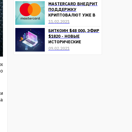
MASTERCARD ВНЕДРИТ
ПОДДЕРЖКУ
КРИПТОВАЛЮТ УЖЕ В
БЛИЖАЙШЕЕ ВРЕМЯ
11.02.2021
БИТКОИН $48 000, ЭФИР
$1820 - НОВЫЕ
ИСТОРИЧЕСКИЕ
МАКСИМУМЫ
09.02.2021
их
до
ки
да