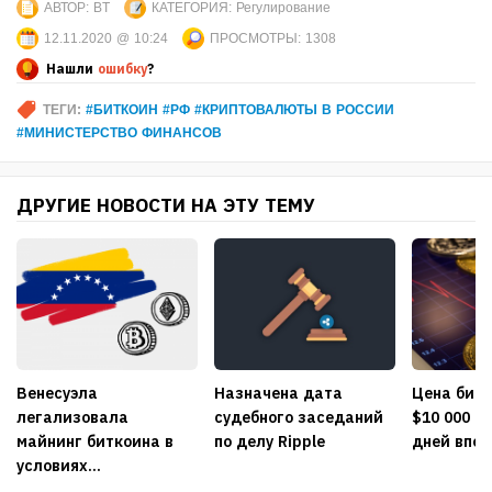
АВТОР:
BT
КАТЕГОРИЯ:
Регулирование
12.11.2020 @ 10:24
ПРОСМОТРЫ:
1308
Нашли
ошибку
?
ТЕГИ:
#БИТКОИН #РФ #КРИПТОВАЛЮТЫ В РОССИИ
#МИНИСТЕРСТВО ФИНАНСОВ
ДРУГИЕ НОВОСТИ НА ЭТУ ТЕМУ
Венесуэла
Назначена дата
Цена бит
легализовала
судебного заседаний
$10 000 в 
майнинг биткоина в
по делу Ripple
дней впер
условиях...