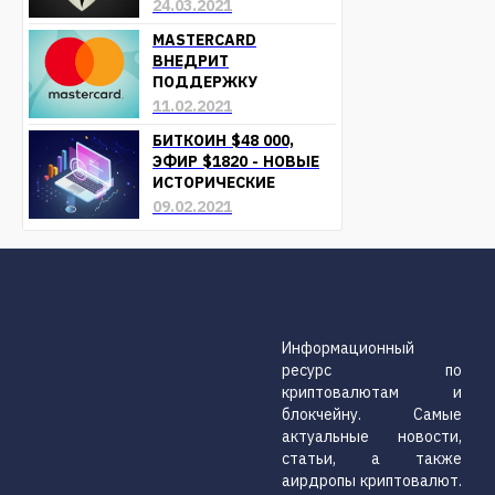
24.03.2021
MASTERCARD
ВНЕДРИТ
ПОДДЕРЖКУ
КРИПТОВАЛЮТ УЖЕ В
11.02.2021
БЛИЖАЙШЕЕ ВРЕМЯ
БИТКОИН $48 000,
ЭФИР $1820 - НОВЫЕ
ИСТОРИЧЕСКИЕ
МАКСИМУМЫ
09.02.2021
Информационный
ресурс по
криптовалютам и
блокчейну. Самые
актуальные новости,
статьи, а также
аирдропы криптовалют.