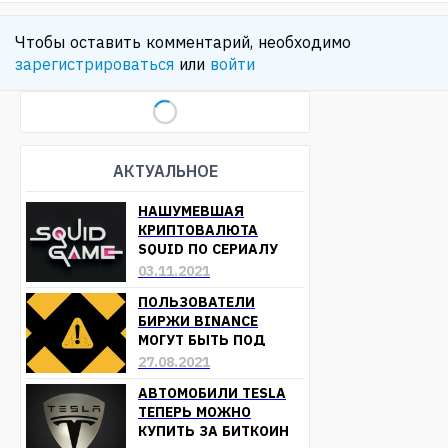
Чтобы оставить комментарий, необходимо
зарегистрироваться
или
войти
АКТУАЛЬНОЕ
НАШУМЕВШАЯ
КРИПТОВАЛЮТА
SQUID ПО СЕРИАЛУ
«ИГРА В КАЛЬМАРА»
03.11.2021
ОБЕСЦЕНИЛАСЬ
ПОЛЬЗОВАТЕЛИ
БИРЖИ BINANCE
МОГУТ БЫТЬ ПОД
УГРОЗОЙ ПОТЕРИ
27.08.2021
СРЕДСТВ
АВТОМОБИЛИ TESLA
ТЕПЕРЬ МОЖНО
КУПИТЬ ЗА БИТКОИН