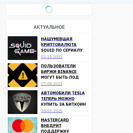
АКТУАЛЬНОЕ
НАШУМЕВШАЯ
КРИПТОВАЛЮТА
SQUID ПО СЕРИАЛУ
«ИГРА В КАЛЬМАРА»
03.11.2021
ОБЕСЦЕНИЛАСЬ
ПОЛЬЗОВАТЕЛИ
БИРЖИ BINANCE
МОГУТ БЫТЬ ПОД
УГРОЗОЙ ПОТЕРИ
27.08.2021
СРЕДСТВ
АВТОМОБИЛИ TESLA
ТЕПЕРЬ МОЖНО
КУПИТЬ ЗА БИТКОИН
24.03.2021
MASTERCARD
ВНЕДРИТ
ПОДДЕРЖКУ