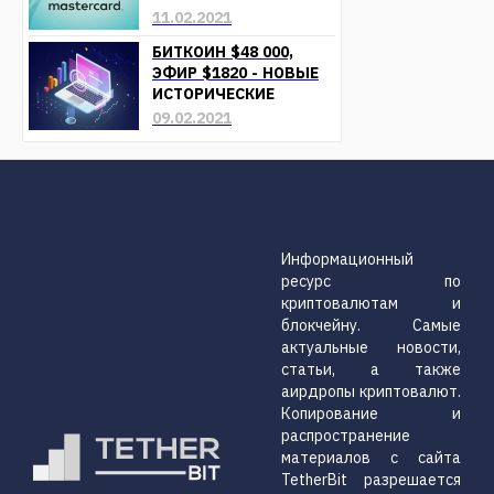
КРИПТОВАЛЮТ УЖЕ В
11.02.2021
БЛИЖАЙШЕЕ ВРЕМЯ
БИТКОИН $48 000,
ЭФИР $1820 - НОВЫЕ
ИСТОРИЧЕСКИЕ
МАКСИМУМЫ
09.02.2021
Информационный
ресурс по
криптовалютам и
блокчейну. Самые
актуальные новости,
статьи, а также
аирдропы криптовалют.
Копирование и
распространение
материалов с сайта
TetherBit разрешается