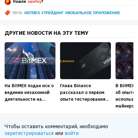
Нашли
ошибку
?
ТЕГИ:
#BITMEX #ТРЕЙДИНГ #МОБИЛЬНОЕ ПРИЛОЖЕНИЕ
ДРУГИЕ НОВОСТИ НА ЭТУ ТЕМУ
На BitMEX подан иск о
Глава Binance
В BitMEX 
ведении незаконной
рассказал о первом
об опыте
деятельности на...
опыте тестирования...
использо
майнеров.
Чтобы оставить комментарий, необходимо
зарегистрироваться
или
войти