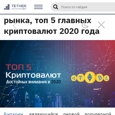
Лидеры криптовалютного
Введите слово или фразу для 
рынка, топ 5 главных
криптовалют 2020 года
Биткоин
, являющийся первой популярной